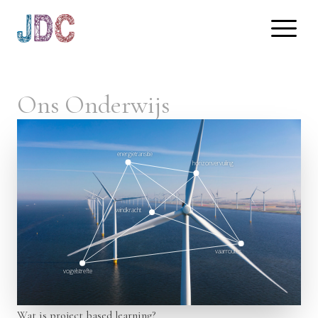
Ons Onderwijs
energietransitie
horizonvervuiling
windkracht
vaarroutes
vogelstrefte
Wat is project based learning?