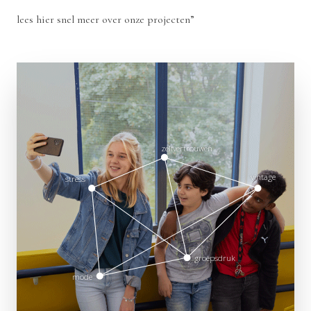
lees
hier
snel meer over onze projecten”
zelfvertrouwen
vintage
stress
groepsdruk
mode