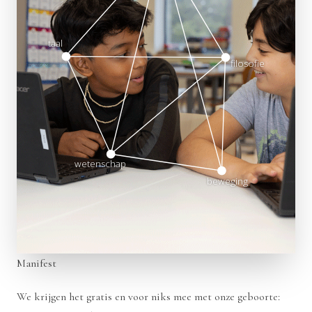
taal
filosofie
wetenschap
beweging
Manifest
We krijgen het gratis en voor niks mee met onze geboorte: