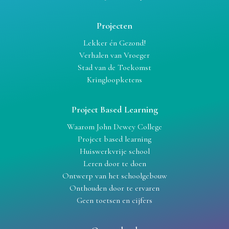
Projecten
Lekker én Gezond!
Verhalen van Vroeger
Stad van de Toekomst
Kringloopketens
Project Based Learning
Waarom John Dewey College
Project based learning
Huiswerkvrije school
Leren door te doen
Ontwerp van het schoolgebouw
Onthouden door te ervaren
Geen toetsen en cijfers