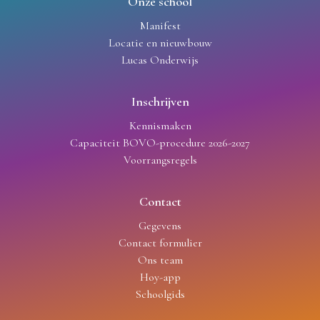
Onze school
Manifest
Locatie en nieuwbouw
Lucas Onderwijs
Inschrijven
Kennismaken
Capaciteit BOVO-procedure 2026-2027
Voorrangsregels
Contact
Gegevens
Contact formulier
Ons team
Hoy-app
Schoolgids