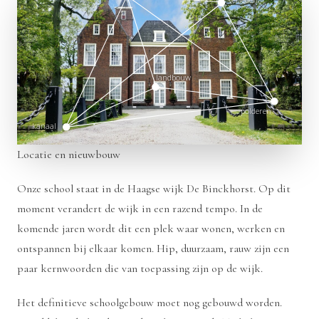
verleden
verleden
landbouw
landbouw
polderen
polderen
kanaal
kanaal
Locatie en nieuwbouw
Onze school staat in de Haagse wijk
De Binckhorst
. Op dit
moment verandert de wijk in een razend tempo. In de
komende jaren wordt dit een plek waar wonen, werken en
ontspannen bij elkaar komen. Hip, duurzaam, rauw zijn een
paar kernwoorden die van toepassing zijn op de wijk.
Het definitieve schoolgebouw moet nog gebouwd worden.